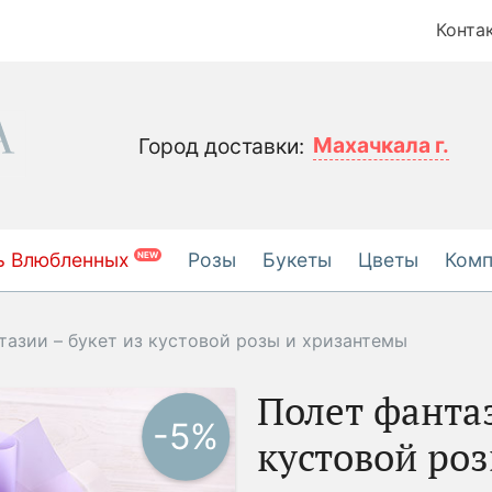
Конта
Махачкала г.
Город доставки:
ь Влюбленных
Розы
Букеты
Цветы
Ком
NEW
тазии – букет из кустовой розы и хризантемы
Полет фантаз
-5%
кустовой ро