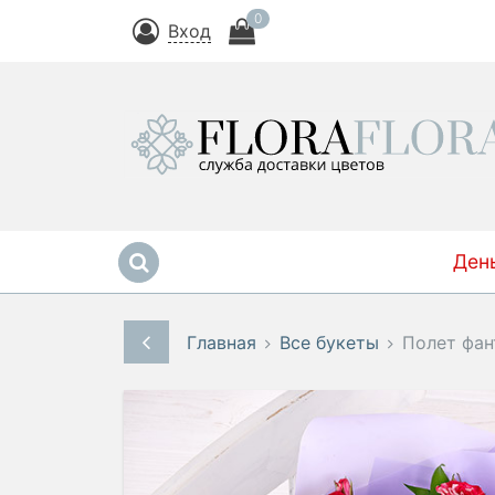
0
Вход
Ден
Главная
Все букеты
Полет фан
-5%