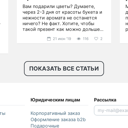
букетам?
Вам подарили цветы? Думаете,
.
через 2-3 дня от красоты букета и
д
нежности аромата не останется
ничего? Не факт. Хотите, чтобы
н
такой презент как можно дольше
р
радовал глаз?
21 июн '19
116
2
ПОКАЗАТЬ ВСЕ СТАТЬИ
Юридическим лицам
Рассылка
ты
Корпоративный заказ
Оформление заказа b2b
Подарочные