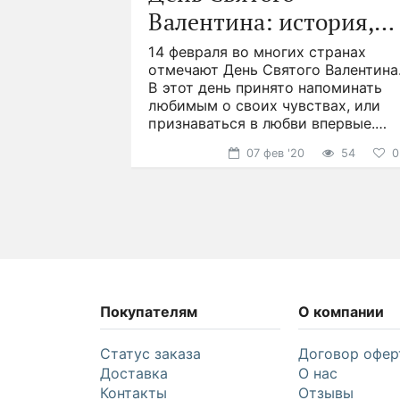
го.
Валентина: история,
асных,
деи
, но как
ервые
традиции и подарки
14 февраля во многих странах
о дольше?
ились более
отмечают День Святого Валентина
советов,
ад. Символ
В этот день принято напоминать
ться
онечно
любимым о своих чувствах, или
мых
признаваться в любви впервые.
69
53
3
2
Именно в этот день часто
07 фев '20
54
0
Покупателям
О компании
Статус заказа
Договор офер
Доставка
О нас
Контакты
Отзывы