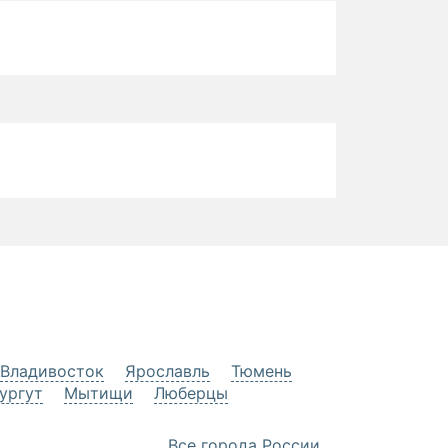
Владивосток
Ярославль
Тюмень
ургут
Мытищи
Люберцы
Все города России