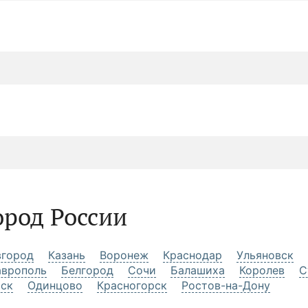
ород России
город
Казань
Воронеж
Краснодар
Ульяновск
аврополь
Белгород
Сочи
Балашиха
Королев
С
рск
Одинцово
Красногорск
Ростов-на-Дону