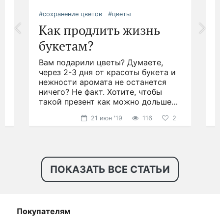
#сохранение цветов
#цветы
#
Как продлить жизнь
букетам?
Вам подарили цветы? Думаете,
.
через 2-3 дня от красоты букета и
д
нежности аромата не останется
ничего? Не факт. Хотите, чтобы
н
такой презент как можно дольше
р
радовал глаз?
21 июн '19
116
2
ПОКАЗАТЬ ВСЕ СТАТЬИ
Покупателям