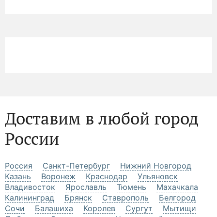
Доставим в любой город
России
Россия
Санкт-Петербург
Нижний Новгород
Казань
Воронеж
Краснодар
Ульяновск
Владивосток
Ярославль
Тюмень
Махачкала
Калининград
Брянск
Ставрополь
Белгород
Сочи
Балашиха
Королев
Сургут
Мытищи