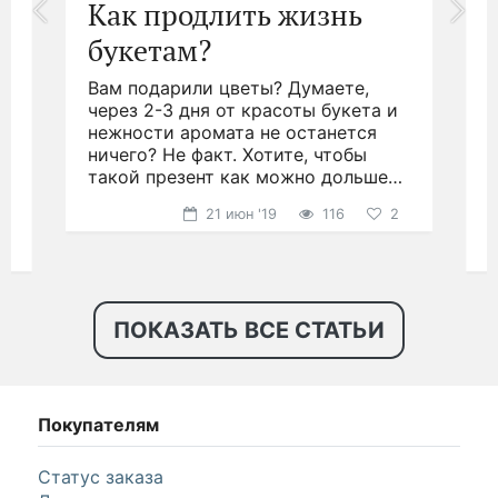
#сохранение цветов
#цветы
#
Как продлить жизнь
букетам?
Вам подарили цветы? Думаете,
.
через 2-3 дня от красоты букета и
д
нежности аромата не останется
ничего? Не факт. Хотите, чтобы
н
такой презент как можно дольше
р
радовал глаз?
21 июн '19
116
2
ПОКАЗАТЬ ВСЕ СТАТЬИ
Покупателям
Статус заказа