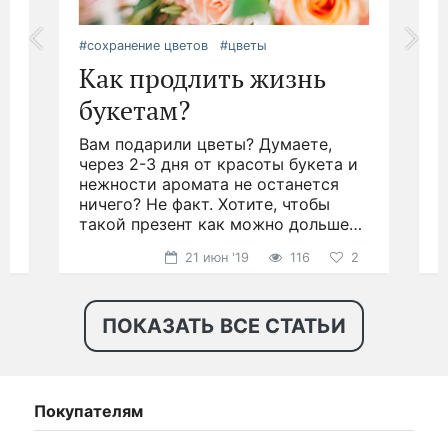
#сохранение цветов
#цветы
#
Как продлить жизнь
букетам?
Вам подарили цветы? Думаете,
.
через 2-3 дня от красоты букета и
д
нежности аромата не останется
ничего? Не факт. Хотите, чтобы
н
такой презент как можно дольше
р
радовал глаз?
21 июн '19
116
2
ПОКАЗАТЬ ВСЕ СТАТЬИ
Покупателям