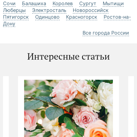
Сочи
Балашиха
Королев
Сургут
Мытищи
Люберцы
Электросталь
Новороссийск
Пятигорск
Одинцово
Красногорск
Ростов-на-
Дону
Все города России
Интересные статьи