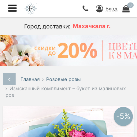
0
Вход
Махачкала г.
Город доставки:
Главная
Розовые розы
Изысканный комплимент – букет из малиновых
роз
-5%