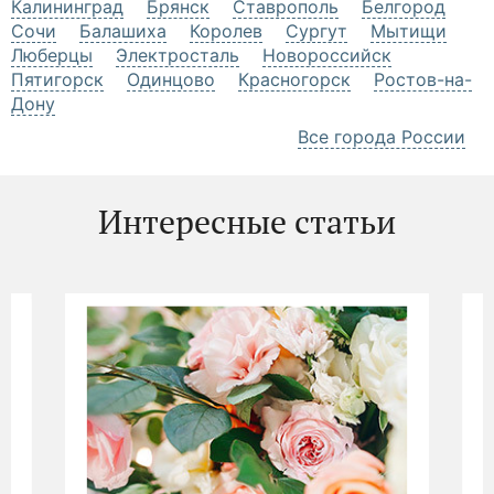
Калининград
Брянск
Ставрополь
Белгород
Сочи
Балашиха
Королев
Сургут
Мытищи
Люберцы
Электросталь
Новороссийск
Пятигорск
Одинцово
Красногорск
Ростов-на-
Дону
Все города России
Интересные статьи