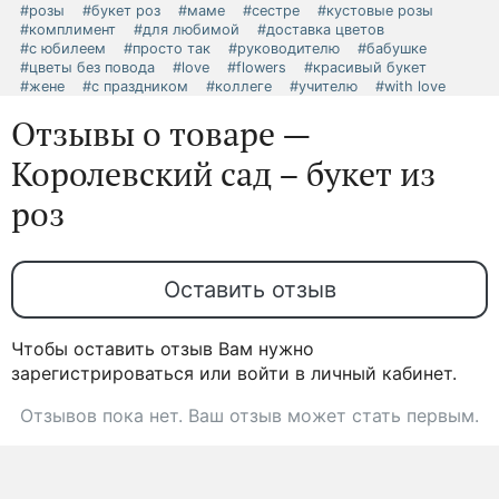
#розы
#букет роз
#маме
#сестре
#кустовые розы
#комплимент
#для любимой
#доставка цветов
#с юбилеем
#просто так
#руководителю
#бабушке
#цветы без повода
#love
#flowers
#красивый букет
#жене
#с праздником
#коллеге
#учителю
#with love
Отзывы о товаре —
Королевский сад – букет из
роз
Оставить отзыв
Чтобы оставить отзыв Вам нужно
зарегистрироваться или войти в личный кабинет.
Отзывов пока нет. Ваш отзыв может стать первым.