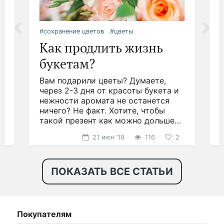
#сохранение цветов
#цветы
#
Как продлить жизнь
букетам?
Вам подарили цветы? Думаете,
.
через 2-3 дня от красоты букета и
д
нежности аромата не останется
ничего? Не факт. Хотите, чтобы
н
такой презент как можно дольше
р
радовал глаз?
21 июн '19
116
2
ПОКАЗАТЬ ВСЕ СТАТЬИ
Покупателям